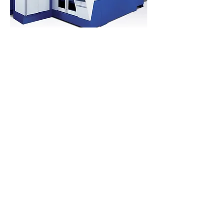
TRUMPF TRUMATIC L3050
Hochleistungslasermaschine mit einem
Schnellwechsel-system der
Schneidköpfe zur Bearbeitung von Fein-
und Dickblechen. Zur automatischen
Be- und Entladung ist diese Maschine
mit einem LiftMaster ausgestattet.
Baujahr: 2003
Laserleistung: 5 KW
Arbeitsbereich: 3000 x 1500 mm