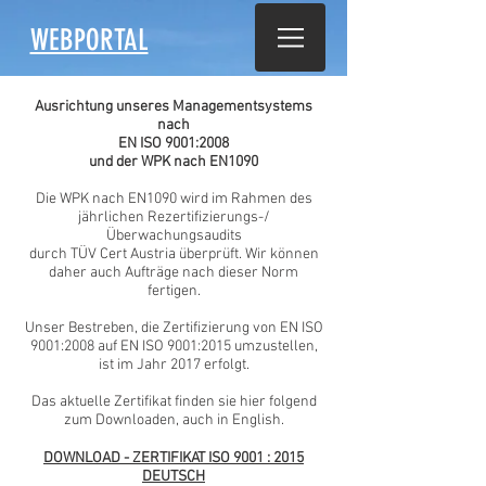
WEBPORTAL
Ausrichtung unseres Managementsystems
nach
EN ISO 9001:2008
und der WPK nach EN1090
Die WPK nach EN1090 wird im Rahmen des
jährlichen Rezertifizierungs-/
Überwachungsaudits
durch TÜV Cert Austria überprüft. Wir können
daher auch Aufträge nach dieser Norm
fertigen.
Unser Bestreben, die Zertifizierung von EN ISO
9001:2008 a
uf EN ISO 9001:2015 umzustellen,
ist im Jahr 2017 erfolgt.
Das
aktuelle
Zertifikat finden sie hier folgend
zum Downloaden, auch in English.
DOWNLOAD - ZERTIFIKAT
I
SO 900
1
:
2015
DE
UTSCH