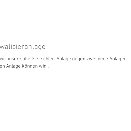
N
LEISTUNGEN
TEAM
NEWS
JOBS
walisieranlage
ir unsere alte Gleitschleif-Anlage gegen zwei neue Anlagen
en Anlage können wir...