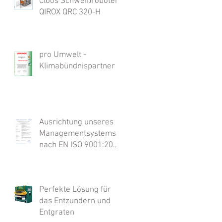
Cloos Schweißroboter
QIROX QRC 320-H
pro Umwelt -
Klimabündnispartner
Ausrichtung unseres
Managementsystems
nach EN ISO 9001:2008
und der WPK nach
EN1090
Perfekte Lösung für
das Entzundern und
Entgraten